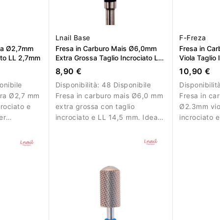
Lnail Base
F-Freza
era Ø2,7mm
Fresa in Carburo Mais Ø6,0mm
Fresa in Ca
ato LL 2,7mm
Extra Grossa Taglio Incrociato LL
Viola Taglio
14,5mm
8,90 €
10,90 €
onibile
Disponibilità:
48 Disponibile
Disponibilit
era Ø2,7 mm
Fresa in carburo mais Ø6,0 mm
Fresa in ca
rociato e
extra grossa con taglio
Ø2.3mm viol
er
incrociato e LL 14,5 mm. Ideale
incrociato 
ate e
per rimozione veloce del
per rifinitu
materiale.
strutture de