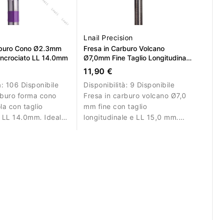
Lnail Precision
rburo Cono Ø2.3mm
Fresa in Carburo Volcano
 Incrociato LL 14.0mm
Ø7,0mm Fine Taglio Longitudinale
LL 15,0mm L/R
11,90 €
à:
106 Disponibile
Disponibilità:
9 Disponibile
rburo forma cono
Fresa in carburo volcano Ø7,0
a con taglio
mm fine con taglio
e LL 14.0mm. Ideale
longitudinale e LL 15,0 mm.
ra precisa delle
Ideale per lavori di rifinitura e
lle unghie.
precisione.