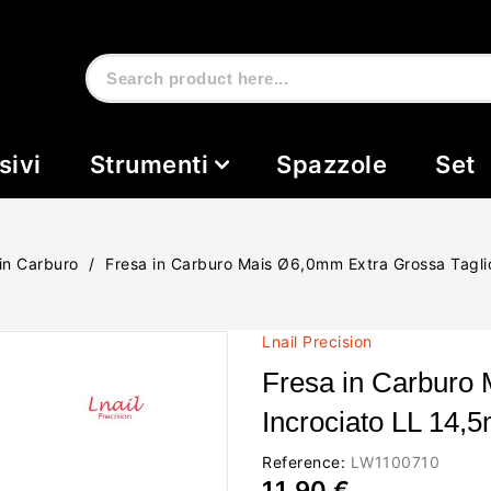
sivi
Strumenti
Spazzole
Set
in Carburo
Fresa in Carburo Mais Ø6,0mm Extra Grossa Tagli
Lnail Precision
Fresa in Carburo
Incrociato LL 14,
Reference:
LW1100710
11,90 €