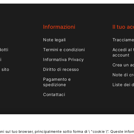
Informazioni
Il tuo a
Note legali
Tracciame
otti
Termini e condizioni
Accedi al 
account
i
Informativa Privacy
Crea un a
 sito
Diritto di recesso
Note di cr
Pagamento e
spedizione
Liste dei 
Contattaci
ni sul tuo browser, principalmente sotto forma di \ "cookie \". Queste info
Copyright © Lnail.de 2016-2026. Tutti i diritti riservati.