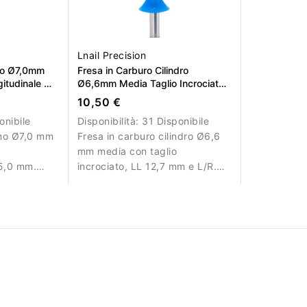
Lnail Precision
no Ø7,0mm
Fresa in Carburo Cilindro
gitudinale LL
Ø6,6mm Media Taglio Incrociato
LL 12,7mm L/R
10,50 €
onibile
Disponibilità:
31 Disponibile
ono Ø7,0 mm
Fresa in carburo cilindro Ø6,6
o
mm media con taglio
15,0 mm.
incrociato, LL 12,7 mm e L/R.
initura.
Ideale per lavorazioni
controllate.