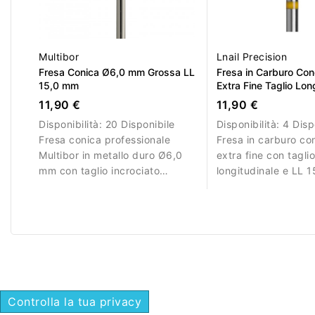
Multibor
Lnail Precision
Fresa Conica Ø6,0 mm Grossa LL
Fresa in Carburo Co
15,0 mm
Extra Fine Taglio Lon
15,0mm
11,90 €
11,90 €
Disponibilità:
20 Disponibile
Disponibilità:
4 Disp
Fresa conica professionale
Fresa in carburo c
Multibor in metallo duro Ø6,0
extra fine con tagli
mm con taglio incrociato
longitudinale e LL 
grosso e LL 15,0 mm per
Ideale per lavori di f
rimuovere gel e acrilico.
Controlla la tua privacy