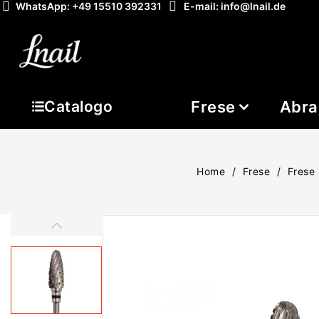
WhatsApp: +49 15510 392331
E-mail: info@lnail.de
Frese
Abra
Catalogo
Home
Frese
Frese 