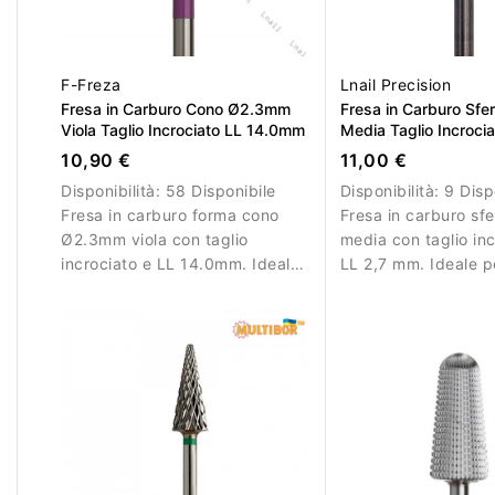
F-Freza
Lnail Precision
Fresa in Carburo Cono Ø2.3mm
Fresa in Carburo Sf
Viola Taglio Incrociato LL 14.0mm
Media Taglio Incroci
10,90 €
11,00 €
Disponibilità:
58 Disponibile
Disponibilità:
9 Disp
Fresa in carburo forma cono
Fresa in carburo sf
Ø2.3mm viola con taglio
media con taglio inc
incrociato e LL 14.0mm. Ideale
LL 2,7 mm. Ideale p
per rifinitura precisa delle
lavorazioni dettagli
strutture delle unghie.
rifiniture precise.