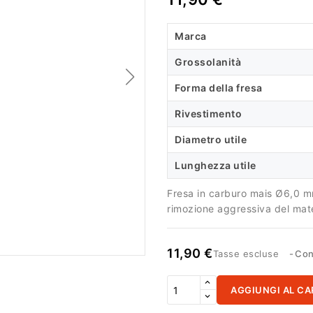
Marca
Grossolanità
Forma della fresa
Rivestimento
Diametro utile
Lunghezza utile
Fresa in carburo mais Ø6,0 mm
rimozione aggressiva del mate
11,90 €
Tasse escluse
Con
AGGIUNGI AL CA