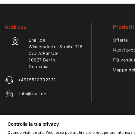
Address
Prodotti
Lnail.de
Offerte
Wilmersdorfer Straße 128
Nuovi prod
C/O ArPar UG
10627 Berlin
Più vendut
Germania
Mappa del
+4915510392331
info@lnail.de
Controlla la tua privacy
Quando visiti un sito Web, esso può archiviare o recuperare informazio
Italiano