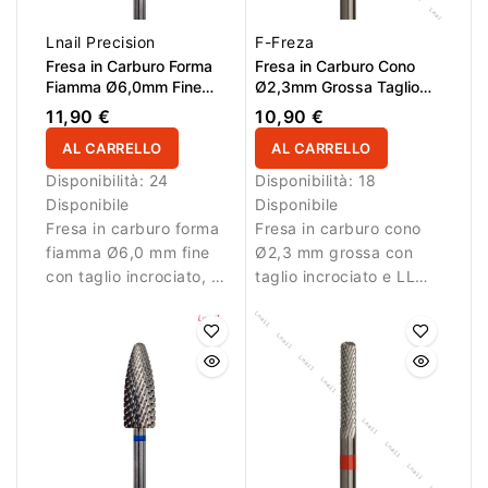
Lnail Precision
F-Freza
Fresa in Carburo Forma
Fresa in Carburo Cono
Fiamma Ø6,0mm Fine
Ø2,3mm Grossa Taglio
Taglio Incrociato LL
Incrociato LL 14,0mm
11,90 €
10,90 €
16,0mm L/R
AL CARRELLO
AL CARRELLO
Disponibilità:
24
Disponibilità:
18
Disponibile
Disponibile
Fresa in carburo forma
Fresa in carburo cono
fiamma Ø6,0 mm fine
Ø2,3 mm grossa con
con taglio incrociato, AL
taglio incrociato e LL
16,0 mm e L/R. Ideale
14,0 mm. Ideale per
per rifinitura precisa
rimozione controllata
nella zona cuticola e
del materiale.
riduzione controllata del
materiale.