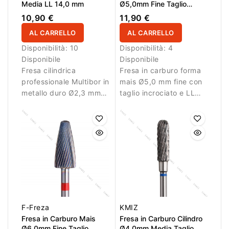
Media LL 14,0 mm
Ø5,0mm Fine Taglio
Incrociato LL 13,0mm
10,90 €
11,90 €
AL CARRELLO
AL CARRELLO
Disponibilità:
10
Disponibilità:
4
Disponibile
Disponibile
Fresa cilindrica
Fresa in carburo forma
professionale Multibor in
mais Ø5,0 mm fine con
metallo duro Ø2,3 mm
taglio incrociato e LL
con taglio incrociato
13,0 mm. Ideale per
medio e LL 14,0 mm per
lavori di rifinitura.
correzione e
livellamento.
F-Freza
KMIZ
Fresa in Carburo Mais
Fresa in Carburo Cilindro
Ø6,0mm Fine Taglio
Ø4.0mm Media Taglio