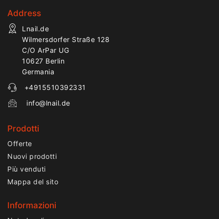
nella zona della
Address
cuticola.
Lnail.de
Wilmersdorfer Straße 128
C/O ArPar UG
10627 Berlin
Germania
+4915510392331
info@lnail.de
Prodotti
Offerte
Nuovi prodotti
Più venduti
Mappa del sito
Informazioni