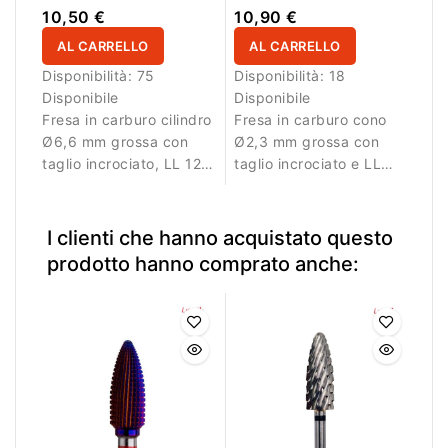
Incrociato LL 12,7mm L/R
Incrociato LL 14,0mm
10,50 €
10,90 €
AL CARRELLO
AL CARRELLO
Disponibilità:
75
Disponibilità:
18
Disponibile
Disponibile
Fresa in carburo cilindro
Fresa in carburo cono
Ø6,6 mm grossa con
Ø2,3 mm grossa con
taglio incrociato, LL 12,7
taglio incrociato e LL
mm e L/R. Ideale per
14,0 mm. Ideale per
rimozione efficiente del
rimozione controllata
materiale.
del materiale.
I clienti che hanno acquistato questo
prodotto hanno comprato anche: