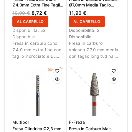
Ø4,0mm Extra Fine Taglio
Ø7,0mm Media Taglio
Incrociato LL 14,5mm
Longitudinale LL 15,0mm
10,90 €
8,72 €
11,90 €
L/R
AL CARRELLO
AL CARRELLO
Disponibilità:
52
Disponibilità:
2
Disponibile
Disponibile
Fresa in carburo cono
Fresa in carburo
Ø4,0 mm extra fine con
volcano Ø7,0 mm media
taglio incrociato e LL
con taglio longitudinale
14,5 mm. Ideale per
e LL 15,0 mm. Ideale
lavori di dettaglio.
per lavorazioni
controllate.
Multibor
F-Freza
Fresa Cilindrica Ø2,3 mm
Fresa in Carburo Mais