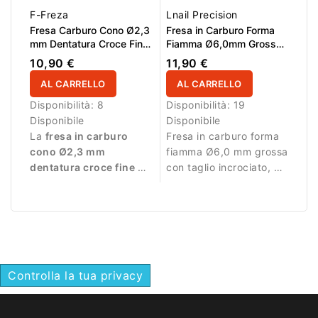
F-Freza
Lnail Precision
Fresa Carburo Cono Ø2,3
Fresa in Carburo Forma
mm Dentatura Croce Fine
Fiamma Ø6,0mm Grossa
LL 14,0 mm
Taglio Incrociato LL
10,90 €
11,90 €
16,0mm L/R
AL CARRELLO
AL CARRELLO
Disponibilità:
8
Disponibilità:
19
Disponibile
Disponibile
La
fresa in carburo
Fresa in carburo forma
cono Ø2,3 mm
fiamma Ø6,0 mm grossa
dentatura croce fine LL
con taglio incrociato, AL
14,0 mm
è progettata
16,0 mm e L/R. Ideale
per manicure e pedicure
per rimozione efficace
professionale di
di gel e acrilico con
precisione. La dentatura
controllo professionale.
croce fine consente una
rimozione controllata
Controlla la tua privacy
del materiale, mentre la
forma cono permette di
lavorare con precisione