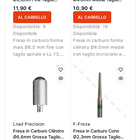
Spirale LL 13,0mm
Incrociato LL 13.0mm
11,90 €
10,90 €
AL CARRELLO
AL CARRELLO
Disponibilità:
9
Disponibilità:
19
Disponibile
Disponibile
Fresa in carburo forma
Fresa in carburo forma
mais Ø6,0 mm fine con
cilindro Ø4.0mm media
taglio spirale e LL 13,0
con taglio incrociato e
mm. Ideale per lavori di
LL 13.0mm. Ideale per
rifinitura.
rimozione controllata
del materiale.
Lnail Precision
F-Freza
Fresa in Carburo Cilindro
Fresa in Carburo Cono
Ø6,6mm Grossa Taglio
Ø2,3mm Grossa Taglio