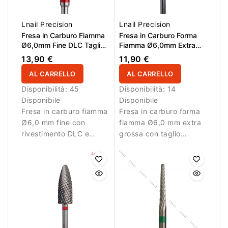
Lnail Precision
Lnail Precision
Fresa in Carburo Fiamma
Fresa in Carburo Forma
Ø6,0mm Fine DLC Taglio
Fiamma Ø6,0mm Extra
Longitudinale LL 14,6mm
Grossa Taglio Incrociato
13,90 €
11,90 €
LL 16,0mm L/R
AL CARRELLO
AL CARRELLO
Disponibilità:
45
Disponibilità:
14
Disponibile
Disponibile
Fresa in carburo fiamma
Fresa in carburo forma
Ø6,0 mm fine con
fiamma Ø6,0 mm extra
rivestimento DLC e
grossa con taglio
taglio longitudinale.
incrociato, AL 16,0 mm
Ideale per lavori di
e L/R. Ideale per
rifinitura.
rimozione intensa di gel
e acrilico.