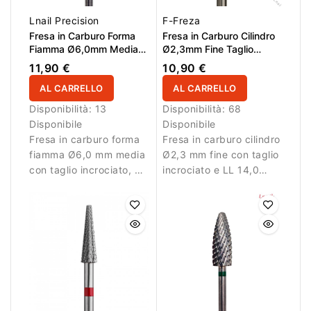
Lnail Precision
F-Freza
Fresa in Carburo Forma
Fresa in Carburo Cilindro
Fiamma Ø6,0mm Media
Ø2,3mm Fine Taglio
Taglio Incrociato LL
Incrociato LL 14,0mm
11,90 €
10,90 €
16,0mm L/R
AL CARRELLO
AL CARRELLO
Disponibilità:
13
Disponibilità:
68
Disponibile
Disponibile
Fresa in carburo forma
Fresa in carburo cilindro
fiamma Ø6,0 mm media
Ø2,3 mm fine con taglio
con taglio incrociato, AL
incrociato e LL 14,0
16,0 mm e L/R. Ideale
mm. Ideale per lavori di
per rifinitura e riduzione
dettaglio.
controllata del
materiale.