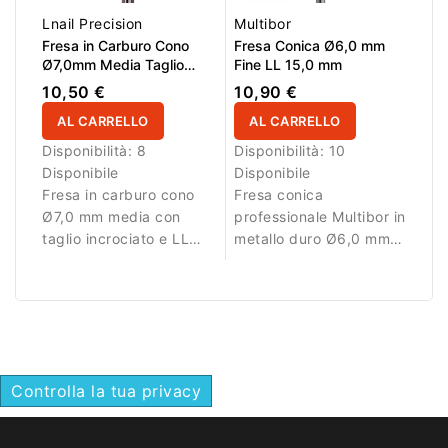
Lnail Precision
Multibor
Fresa in Carburo Cono
Fresa Conica Ø6,0 mm
Ø7,0mm Media Taglio
Fine LL 15,0 mm
Incrociato LL 15,0mm L/R
10,50 €
10,90 €
AL CARRELLO
AL CARRELLO
Disponibilità:
8
Disponibilità:
10
Disponibile
Disponibile
Fresa in carburo cono
Fresa conica
Ø7,0 mm media con
professionale Multibor in
taglio incrociato e LL
metallo duro Ø6,0 mm
15,0 mm. Ideale per
con taglio incrociato
lavorazioni controllate.
fine e LL 15,0 mm per
rimozione e rifinitura
controllate.
Controlla la tua privacy