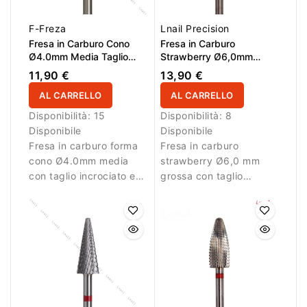
F-Freza
Lnail Precision
Fresa in Carburo Cono
Fresa in Carburo
Ø4.0mm Media Taglio
Strawberry Ø6,0mm
Incrociato LL 12.0mm
Grossa Taglio
11,90 €
13,90 €
Longitudinale LL 12,5mm
AL CARRELLO
AL CARRELLO
Disponibilità:
15
Disponibilità:
8
Disponibile
Disponibile
Fresa in carburo forma
Fresa in carburo
cono Ø4.0mm media
strawberry Ø6,0 mm
con taglio incrociato e
grossa con taglio
LL 12.0mm. Ideale per
longitudinale e LL 12,5
rimozione controllata
mm. Ideale per
del materiale.
rimozione efficace del
materiale.