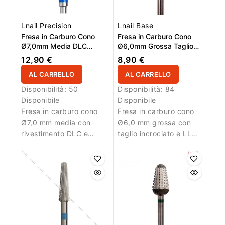
Lnail Precision
Lnail Base
Fresa in Carburo Cono
Fresa in Carburo Cono
Ø7,0mm Media DLC
Ø6,0mm Grossa Taglio
Taglio Longitudinale LL
Incrociato LL 15,0mm
12,90 €
8,90 €
15,0mm
AL CARRELLO
AL CARRELLO
Disponibilità:
50
Disponibilità:
84
Disponibile
Disponibile
Fresa in carburo cono
Fresa in carburo cono
Ø7,0 mm media con
Ø6,0 mm grossa con
rivestimento DLC e
taglio incrociato e LL
taglio longitudinale.
15,0 mm. Ideale per
Ideale per lavorazioni
rimozione efficace del
controllate.
materiale.