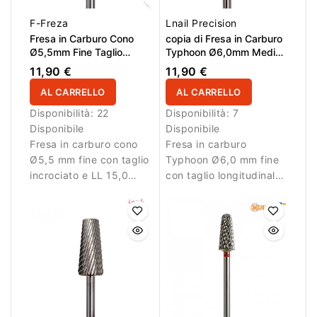
F-Freza
Lnail Precision
Fresa in Carburo Cono
copia di Fresa in Carburo
Ø5,5mm Fine Taglio
Typhoon Ø6,0mm Media
Incrociato LL 15,0mm
Taglio Longitudinale LL
11,90 €
11,90 €
14,5mm
AL CARRELLO
AL CARRELLO
Disponibilità:
22
Disponibilità:
7
Disponibile
Disponibile
Fresa in carburo cono
Fresa in carburo
Ø5,5 mm fine con taglio
Typhoon Ø6,0 mm fine
incrociato e LL 15,0
con taglio longitudinale
mm. Ideale per lavori di
e LL 14,5 mm. Ideale
rifinitura.
per lavori di precisione.