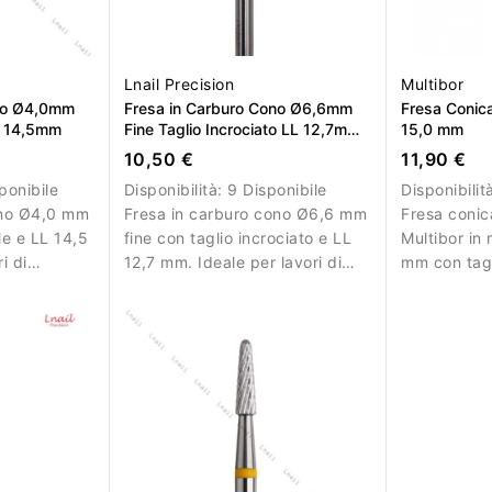
Lnail Precision
Multibor
ono Ø4,0mm
Fresa in Carburo Cono Ø6,6mm
Fresa Conic
LL 14,5mm
Fine Taglio Incrociato LL 12,7mm
15,0 mm
L/R
10,50 €
11,90 €
ponibile
Disponibilità:
9 Disponibile
Disponibilit
ono Ø4,0 mm
Fresa in carburo cono Ø6,6 mm
Fresa conic
ale e LL 14,5
fine con taglio incrociato e LL
Multibor in
i di
12,7 mm. Ideale per lavori di
mm con tagl
precisione.
grosso e L
rimuovere ge