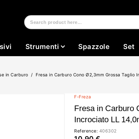
sivi
Strumenti
Spazzole
Set
se in Carburo
Fresa in Carburo Cono Ø2,3mm Grossa Taglio I
F-Freza
Fresa in Carburo
Incrociato LL 14,
Reference:
406302
10,90 €