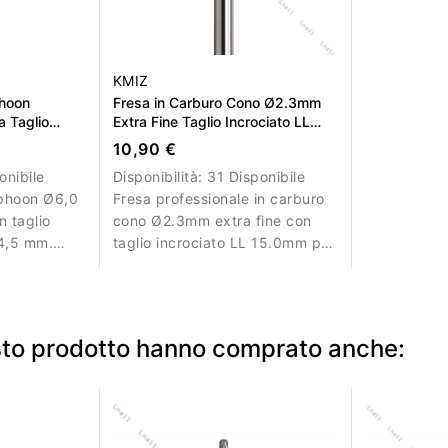
KMIZ
phoon
Fresa in Carburo Cono Ø2.3mm
 Taglio
Extra Fine Taglio Incrociato LL
,5mm
15.0mm
10,90 €
onibile
Disponibilità:
31 Disponibile
yphoon Ø6,0
Fresa professionale in carburo
 taglio
cono Ø2.3mm extra fine con
14,5 mm.
taglio incrociato LL 15.0mm per
e
lavori di finitura.
riale.
esto prodotto hanno comprato anche: