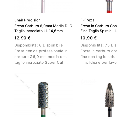
Lnail Precision
F-Freza
Fresa Carburo 6,0mm Media DLC
Fresa in Carburo C
Taglio Incrociato LL 14,6mm
Fine Taglio Spirale 
12,90 €
10,90 €
Disponibilità:
8 Disponibile
Disponibilità:
75 Dis
Fresa conica professionale in
Fresa in carburo c
carburo Ø6,0 mm media con
fine con taglio spir
taglio incrociato Super Cut,
mm. Ideale per lavor
rivestimento DLC e AL 14,6
dettaglio.
mm. Ideale per rimozione
bilanciata e precisa.