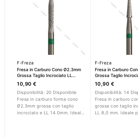
F-Freza
F-Freza
Fresa in Carburo Cono Ø2.3mm
Fresa in Carburo C
Grossa Taglio Incrociato LL
Grossa Taglio Incroci
14.0mm
8,0mm
10,90 €
10,90 €
Disponibilità:
20 Disponibile
Disponibilità:
14 Dis
Fresa in carburo forma cono
Fresa in carburo c
Ø2.3mm grossa con taglio
grossa con taglio in
incrociato e LL 14.0mm. Ideale
LL 8,0 mm. Ideale p
per rimuovere gel, acrilico e
rimozione controllat
polygel in modo efficiente.
materiale.