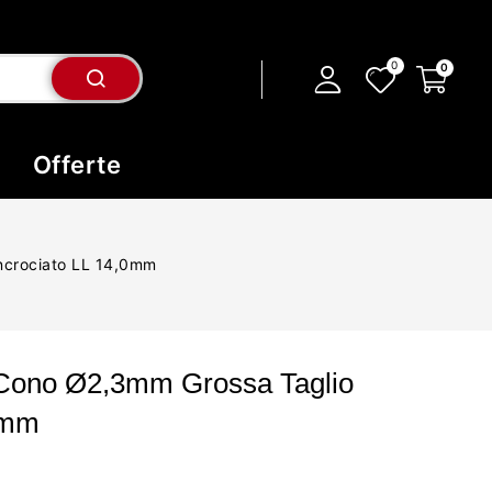
Offerte
ncrociato LL 14,0mm
 Cono Ø2,3mm Grossa Taglio
0mm