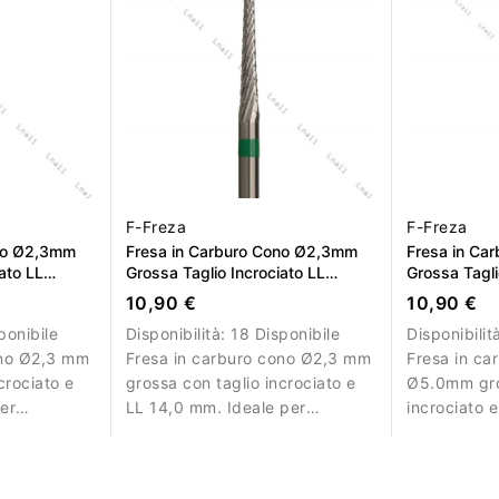
F-Freza
F-Freza
ono Ø2,3mm
Fresa in Carburo Cono Ø2,3mm
Fresa in Ca
ato LL
Grossa Taglio Incrociato LL
Grossa Tagli
14,0mm
14.0mm
10,90 €
10,90 €
ponibile
Disponibilità:
18 Disponibile
Disponibilit
ono Ø2,3 mm
Fresa in carburo cono Ø2,3 mm
Fresa in ca
crociato e
grossa con taglio incrociato e
Ø5.0mm gro
er
LL 14,0 mm. Ideale per
incrociato 
a del
rimozione controllata del
per rimuover
materiale.
polygel in 