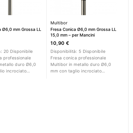
Multibor
a Ø6,0 mm Grossa LL
Fresa Conica Ø6,0 mm Grossa LL
15,0 mm – per Mancini
10,90 €
à:
20 Disponibile
Disponibilità:
5 Disponibile
a professionale
Fresa conica professionale
 metallo duro Ø6,0
Multibor in metallo duro Ø6,0
io incrociato
mm con taglio incrociato
L 15,0 mm per
grosso e LL 15,0 mm,
l e acrilico.
esclusivamente per mancini.