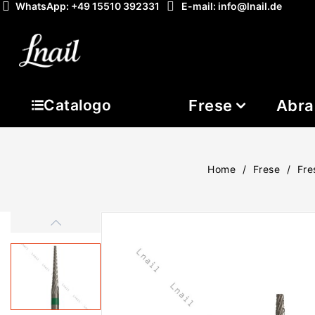
WhatsApp: +49 15510 392331
E-mail: info@lnail.de
Frese
Abra
Catalogo
Home
Frese
Fre