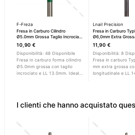
F-Freza
Lnail Precision
Fresa in Carburo Cilindro
Fresa in Carburo Ty
Ø5.0mm Grossa Taglio Incrociato
Ø6,0mm Extra Grossa
LL 13.0mm
Longitudinale LL 14
10,90 €
11,90 €
Disponibilità:
48 Disponibile
Disponibilità:
8 Disp
Fresa in carburo forma cilindro
Fresa in carburo T
Ø5.0mm grossa con taglio
mm extra grossa con
incrociato e LL 13.0mm. Ideale
longitudinale e LL 
per rimuovere gel, acrilico e
Ideale per rimozion
polygel in modo efficiente.
aggressiva del mate
I clienti che hanno acquistato qu