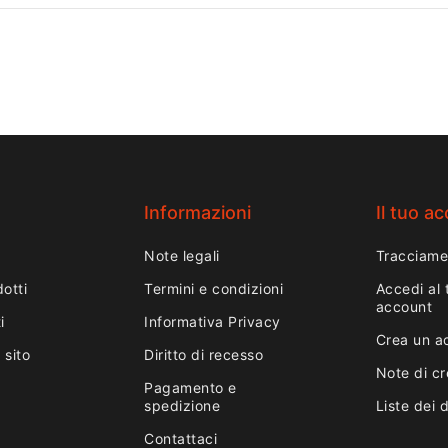
Informazioni
Il tuo a
Note legali
Tracciame
otti
Termini e condizioni
Accedi al 
account
i
Informativa Privacy
Crea un a
 sito
Diritto di recesso
Note di cr
Pagamento e
spedizione
Liste dei 
Contattaci