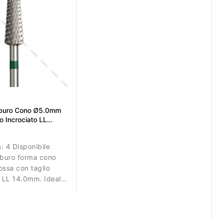
rburo Cono Ø5.0mm
o Incrociato LL
à:
4 Disponibile
rburo forma cono
ssa con taglio
e LL 14.0mm. Ideale
e gel, acrilico e
modo efficiente.