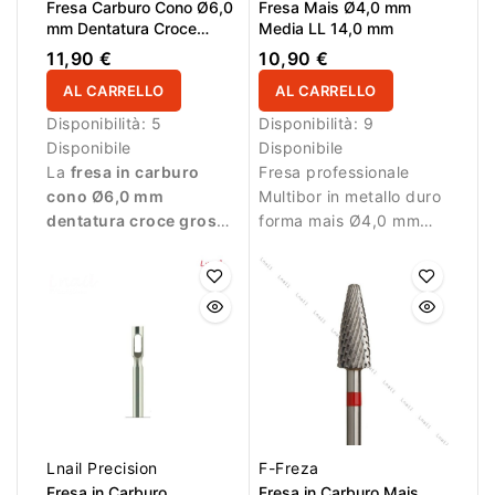
Fresa Carburo Cono Ø6,0
Fresa Mais Ø4,0 mm
mm Dentatura Croce
Media LL 14,0 mm
Grossa Gold per Mancini
11,90 €
10,90 €
LL 13,0 mm
AL CARRELLO
AL CARRELLO
Disponibilità:
5
Disponibilità:
9
Disponibile
Disponibile
La
fresa in carburo
Fresa professionale
cono Ø6,0 mm
Multibor in metallo duro
dentatura croce grossa
forma mais Ø4,0 mm
Gold LL 13,0 mm
è
con taglio incrociato
progettata
medio e LL 14,0 mm per
esclusivamente per
rimozione e correzione.
mancini
. È indicata per
la rimozione rapida e
controllata di gel,
acrilico, polygel e
semipermanente. Il
rivestimento Gold
protegge la superficie e
Lnail Precision
F-Freza
dona un aspetto
Fresa in Carburo
Fresa in Carburo Mais