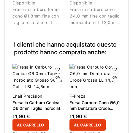
Disponibile
Disponibile
Fresa in carburo forma
Fresa in carburo cono
cono Ø1.8mm fine con
Ø4,0 mm fine con taglio
taglio a spirale e LL
incrociato e LL 12,0 mm.
8.0mm. Ideale per lavori
Ideale per lavori di
di precisione e rifinitura.
dettaglio.
I clienti che hanno acquistato questo
prodotto hanno comprato anche:
Lnail Precision
F-Freza
Fresa in Carburo Conica
Fresa Carburo Cono Ø6,0
Ø6,0mm Taglio Incrociato
mm Dentatura Croce
Grosso Super Cut – LL
Grossa LL 14,0 mm
11,90 €
11,90 €
14,6mm
AL CARRELLO
AL CARRELLO