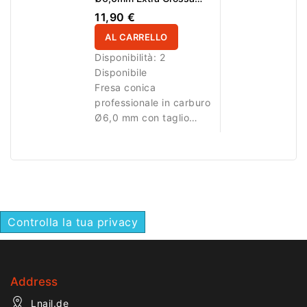
Taglio Incrociato Super
11,90 €
Cut LL 14,6mm
AL CARRELLO
Disponibilità:
2
Disponibile
Fresa conica
professionale in carburo
Ø6,0 mm con taglio
incrociato extra grosso
Super Cut e superficie
attiva di 14,6 mm.
Ideale per rimozione
rapida e intensa di gel e
acrilico.
Controlla la tua privacy
Address
Lnail.de