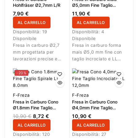
professionale.
Hohlfräser Ø2,7mm L/R
Ø5,0mm Fine Taglio
Incrociato LL 13,0mm
7,90 €
11,90 €
AL CARRELLO
AL CARRELLO
Disponibilità:
19
Disponibilità:
4
Disponibile
Disponibile
Fresa in carburo Ø2,7
Fresa in carburo forma
mm progettata per
mais Ø5,0 mm fine con
lavorazioni precise e
taglio incrociato e LL
rimozione controllata
13,0 mm. Ideale per
del materiale.
lavori di rifinitura.
-20%
F-Freza
F-Freza
Fresa in Carburo Cono
Fresa in Carburo Cono
Ø1.8mm Fine Taglio
Ø4,0mm Fine Taglio
Spirale LL 8.0mm
Incrociato LL 12,0mm
10,90 €
8,72 €
10,90 €
AL CARRELLO
AL CARRELLO
Disponibilità:
120
Disponibilità:
27