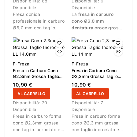
Disponibilità:
88
Disponibilità:
6
Disponibile
Disponibile
Fresa conica
La
fresa in carburo
professionale in carburo
cono Ø6,0 mm
Ø6,0 mm con taglio
dentatura croce grossa
incrociato grosso Super
LL 14,0 mm
è
Cut e superficie attiva
progettata per la
di 14,6 mm. Progettata
rimozione rapida di gel,
per rimuovere gel,
acrilico, polygel e
acrilico e materiali duri
semipermanente. La
F-Freza
F-Freza
in modo rapido e
dentatura grossa
Fresa in Carburo Cono
Fresa in Carburo Cono
controllato.
garantisce elevata
Ø2.3mm Grossa Taglio
Ø2,3mm Grossa Taglio
capacità di taglio,
Incrociato LL 14.0mm
Incrociato LL 14,0mm
10,90 €
10,90 €
mentre la forma cono
AL CARRELLO
AL CARRELLO
permette di lavorare
efficacemente su
Disponibilità:
20
Disponibilità:
7
superfici più ampie e
Disponibile
Disponibile
zone precise.
Fresa in carburo forma
Fresa in carburo forma
cono Ø2.3mm grossa
cono Ø2,3 mm grossa
con taglio incrociato e
con taglio incrociato e
LL 14.0mm. Ideale per
LL 14,0 mm. Ideale per