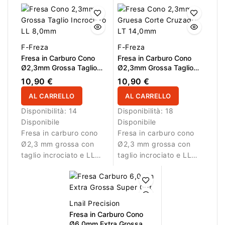
rimuovere gel, acrilico e
rimozione controllata di
polygel in modo
gel, acrilico e polygel.
efficiente.
F-Freza
F-Freza
Fresa in Carburo Cono
Fresa in Carburo Cono
Ø2,3mm Grossa Taglio
Ø2,3mm Grossa Taglio
Incrociato LL 8,0mm
Incrociato LL 14,0mm
10,90 €
10,90 €
AL CARRELLO
AL CARRELLO
Disponibilità:
14
Disponibilità:
18
Disponibile
Disponibile
Fresa in carburo cono
Fresa in carburo cono
Ø2,3 mm grossa con
Ø2,3 mm grossa con
taglio incrociato e LL
taglio incrociato e LL
8,0 mm. Ideale per
14,0 mm. Ideale per
rimozione controllata
rimozione controllata
del materiale.
del materiale.
Lnail Precision
Fresa in Carburo Cono
Ø6,0mm Extra Grossa