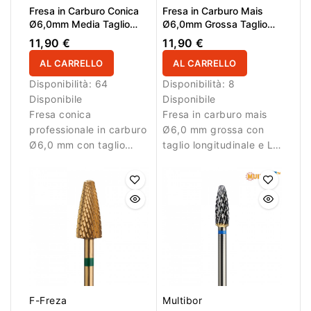
Fresa in Carburo Conica
Fresa in Carburo Mais
Ø6,0mm Media Taglio
Ø6,0mm Grossa Taglio
Incrociato Super Cut - LL
Longitudinale LL 14,5mm
11,90 €
11,90 €
14,6mm
AL CARRELLO
AL CARRELLO
Disponibilità:
64
Disponibilità:
8
Disponibile
Disponibile
Fresa conica
Fresa in carburo mais
professionale in carburo
Ø6,0 mm grossa con
Ø6,0 mm con taglio
taglio longitudinale e LL
incrociato medio Super
14,5 mm. Ideale per
Cut e AL 14,6 mm.
rimozione controllata
Ideale per rimozione
del materiale.
bilanciata e precisa di
gel e acrilico.
F-Freza
Multibor