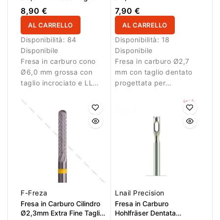
Incrociato LL 15,0mm
8,90 €
7,90 €
AL CARRELLO
AL CARRELLO
Disponibilità:
84
Disponibilità:
18
Disponibile
Disponibile
Fresa in carburo cono
Fresa in carburo Ø2,7
Ø6,0 mm grossa con
mm con taglio dentato
taglio incrociato e LL
progettata per
15,0 mm. Ideale per
rimuovere decorazioni e
rimozione efficace del
materiale con
materiale.
precisione.
F-Freza
Lnail Precision
Fresa in Carburo Cilindro
Fresa in Carburo
Ø2,3mm Extra Fine Taglio
Hohlfräser Dentata