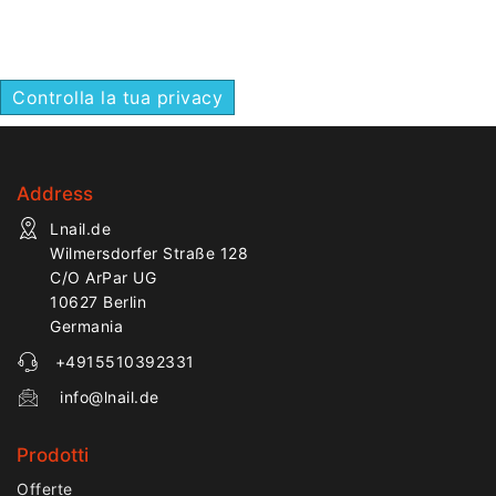
precisa e lavori di
dettaglio su gel e
acrilico.
Controlla la tua privacy
Address
Lnail.de
Wilmersdorfer Straße 128
C/O ArPar UG
10627 Berlin
Germania
+4915510392331
info@lnail.de
Prodotti
Offerte