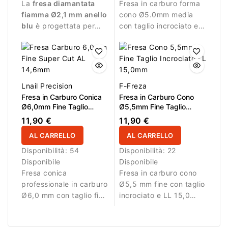
La
fresa diamantata
Fresa in carburo forma
fiamma Ø2,1 mm anello
cono Ø5.0mm media
blu
è progettata per
con taglio incrociato e
manicure professionale
LL 13.0mm. Ideale per
e lavorazioni precise.
rimozione controllata
del materiale.
Lnail Precision
F-Freza
Fresa in Carburo Conica
Fresa in Carburo Cono
Ø6,0mm Fine Taglio
Ø5,5mm Fine Taglio
Incrociato Super Cut LL
Incrociato LL 15,0mm
11,90 €
11,90 €
14,6mm
AL CARRELLO
AL CARRELLO
Disponibilità:
54
Disponibilità:
22
Disponibile
Disponibile
Fresa conica
Fresa in carburo cono
professionale in carburo
Ø5,5 mm fine con taglio
Ø6,0 mm con taglio fine
incrociato e LL 15,0
Super Cut e AL 14,6
mm. Ideale per lavori di
mm. Ideale per rifinitura
rifinitura.