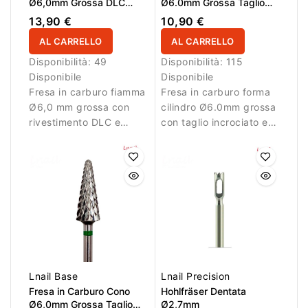
Ø6,0mm Grossa DLC
Ø6.0mm Grossa Taglio
Taglio Longitudinale LL
Incrociato LL 13.0mm
13,90 €
10,90 €
14,6mm
AL CARRELLO
AL CARRELLO
Disponibilità:
49
Disponibilità:
115
Disponibile
Disponibile
Fresa in carburo fiamma
Fresa in carburo forma
Ø6,0 mm grossa con
cilindro Ø6.0mm grossa
rivestimento DLC e
con taglio incrociato e
taglio longitudinale.
LL 13.0mm. Ideale per
Ideale per rimozione
rimozione efficiente del
efficiente del materiale.
materiale.
Lnail Base
Lnail Precision
Fresa in Carburo Cono
Hohlfräser Dentata
Ø6,0mm Grossa Taglio
Ø2,7mm