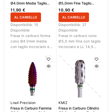
Ø4.0mm Media Taglio
Ø5,0mm Fine Taglio
Incrociato LL 12.0mm
Incrociato LL 14,5mm
11,90 €
10,90 €
AL CARRELLO
AL CARRELLO
Disponibilità:
15
Disponibilità:
27
Disponibile
Disponibile
Fresa in carburo forma
Fresa in carburo cono
cono Ø4.0mm media
Ø5,0 mm fine con taglio
con taglio incrociato e
incrociato e LL 14,5
LL 12.0mm. Ideale per
mm. Ideale per lavori di
rimozione controllata
rifinitura.
del materiale.
Lnail Precision
KMIZ
Fresa in Carburo Fiamma
Fresa in Carburo Cilindro