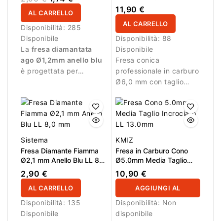
Grosso Super Cut – LL
11,90 €
AL CARRELLO
14,6mm
AL CARRELLO
Disponibilità:
285
Disponibile
Disponibilità:
88
La
fresa diamantata
Disponibile
ago Ø1,2mm anello blu
Fresa conica
è progettata per
professionale in carburo
lavorazioni di precisione
Ø6,0 mm con taglio
durante la manicure.
incrociato grosso Super
Cut e superficie attiva
di 14,6 mm. Progettata
per rimuovere gel,
acrilico e materiali duri
Sistema
KMIZ
in modo rapido e
Fresa Diamante Fiamma
Fresa in Carburo Cono
controllato.
Ø2,1 mm Anello Blu LL 8,0
Ø5.0mm Media Taglio
mm
Incrociato LL 13.0mm
2,90 €
10,90 €
AL CARRELLO
AGGIUNGI AL
Disponibilità:
135
Disponibilità:
Non
CARRELLO
Disponibile
disponibile