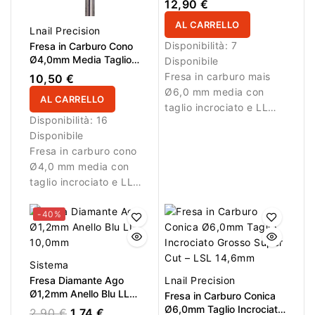
12,90 €
AL CARRELLO
Lnail Precision
Disponibilità:
7
Fresa in Carburo Cono
Ø4,0mm Media Taglio
Disponibile
Incrociato LL 12,7mm
Fresa in carburo mais
10,50 €
Ø6,0 mm media con
AL CARRELLO
taglio incrociato e LL
Disponibilità:
16
14,5 mm. Ideale per
Disponibile
lavorazioni controllate.
Fresa in carburo cono
Ø4,0 mm media con
taglio incrociato e LL
12,7 mm. Ideale per
lavorazioni controllate
-40%
su gel e acrilico.
Sistema
Fresa Diamante Ago
Lnail Precision
Ø1,2mm Anello Blu LL
Fresa in Carburo Conica
10,0mm
Ø6,0mm Taglio Incrociato
2,90 €
1,74 €