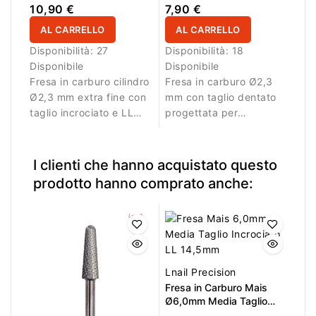
Incrociato LL 14,0mm
Ø2,3mm
10,90 €
7,90 €
AL CARRELLO
AL CARRELLO
Disponibilità:
27
Disponibilità:
18
Disponibile
Disponibile
Fresa in carburo cilindro
Fresa in carburo Ø2,3
Ø2,3 mm extra fine con
mm con taglio dentato
taglio incrociato e LL
progettata per
14,0 mm. Ideale per
rimuovere decorazioni e
lavori di dettaglio.
materiale con
precisione.
I clienti che hanno acquistato questo
prodotto hanno comprato anche:
Lnail Precision
Fresa in Carburo Mais
Ø6,0mm Media Taglio
Incrociato LL 14,5mm