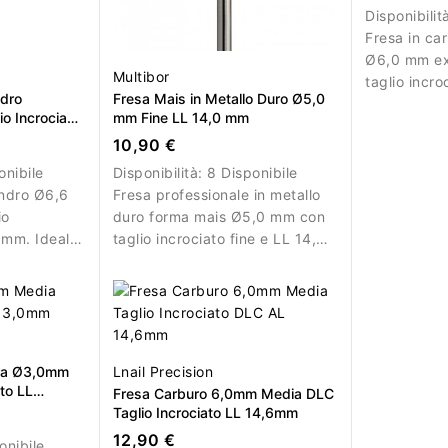
Disponibilit
Fresa in ca
Ø6,0 mm ex
Multibor
taglio incr
ndro
Fresa Mais in Metallo Duro Ø5,0
L/R. Ideale
o Incrociato
mm Fine LL 14,0 mm
intensa di g
10,90 €
onibile
Disponibilità:
8 Disponibile
indro Ø6,6
Fresa professionale in metallo
io
duro forma mais Ø5,0 mm con
7 mm. Ideale
taglio incrociato fine e LL 14,0
a del
mm per rimozione controllata e
rifinitura precisa.
era Ø3,0mm
Lnail Precision
to LL
Fresa Carburo 6,0mm Media DLC
Taglio Incrociato LL 14,6mm
12,90 €
onibile