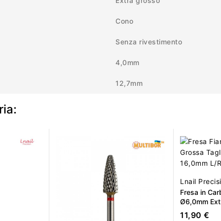
Extra grosso
Cono
Senza rivestimento
4,0mm
12,7mm
ria:
Lnail Precis
Fresa in Ca
Ø6,0mm Extr
Incrociato 
11,90 €