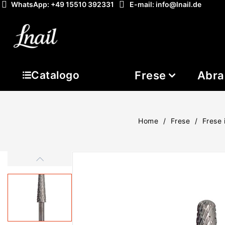
WhatsApp: +49 15510 392331
E-mail: info@lnail.de
Frese
Abra
Catalogo
Home
Frese
Frese 