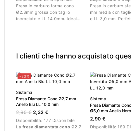
Fresa in carburo forma cono
Fresa in carburo sf
Ø2.3mm grossa con taglio
mm media con taglio
incrociato e LL 14.0mm. Ideale
e LL 3,0 mm. Perfet
per rimuovere gel, acrilico e
lavorazioni di preci
polygel in modo efficiente.
piccole aree dell’un
I clienti che hanno acquistato qu
-20%
Sistema
Fresa Diamante Cono Ø2,7 mm
Sistema
Anello Blu LL 10,0 mm
Fresa Diamante Cono 
Ø5,0 mm Anello Nero
2,90 €
2,32 €
2,90 €
Disponibilità:
177 Disponibile
La
fresa diamantata cono Ø2,7
Disponibilità:
189 Di