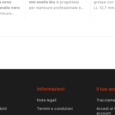
a cono
mm anello blu
è progettata
grossa con 
anello nero
per manicure professionale e
LL 12,7 mm.
anicure
lavorazioni molto precise.
rimozione ef
razioni
materiale.
Informazioni
Il tuo a
Note legali
Tracciame
otti
Termini e condizioni
Accedi al 
account