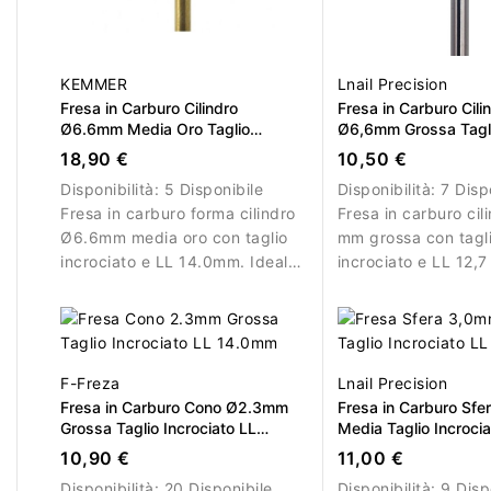
KEMMER
Lnail Precision
Fresa in Carburo Cilindro
Fresa in Carburo Cili
Ø6.6mm Media Oro Taglio
Ø6,6mm Grossa Tagli
Incrociato LL 14.0mm
LL 12,7mm L/R
18,90 €
10,50 €
Disponibilità:
5 Disponibile
Disponibilità:
7 Disp
Fresa in carburo forma cilindro
Fresa in carburo cil
Ø6.6mm media oro con taglio
mm grossa con tagl
incrociato e LL 14.0mm. Ideale
incrociato e LL 12,
per rimozione controllata del
per rimozione rapid
materiale.
materiale.
F-Freza
Lnail Precision
Fresa in Carburo Cono Ø2.3mm
Fresa in Carburo Sf
Grossa Taglio Incrociato LL
Media Taglio Incrocia
14.0mm
3,0mm
10,90 €
11,00 €
Disponibilità:
20 Disponibile
Disponibilità:
9 Disp