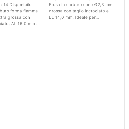
à:
14 Disponibile
Fresa in carburo cono Ø2,3 mm
rburo forma fiamma
grossa con taglio incrociato e
tra grossa con
LL 14,0 mm. Ideale per
ociato, AL 16,0 mm e
rimozione controllata del
 per rimozione
materiale.
el e acrilico.