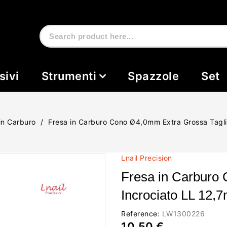
sivi
Strumenti
Spazzole
Set
in Carburo
Fresa in Carburo Cono Ø4,0mm Extra Grossa Tagli
Lnail Precision
Fresa in Carburo
Incrociato LL 12,
Reference:
LW1300226
10,50 €