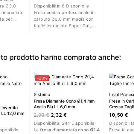
era Ø3,0
Disponibilità:
8 Disponibile
 incrociato
Fresa conica professionale in
ta per
carburo Ø6,0 mm media con
sione su
taglio incrociato Super Cut,
ghia.
rivestimento DLC e AL 14,6
mm. Ideale per rimozione
bilanciata e precisa.
esto prodotto hanno comprato anche:
-20%
Sistema
Lnail Precis
Fresa Diamante Cono Ø1,4 mm
Fresa in Ca
Anello Blu LL 6,0 mm
Grossa Tagli
Invertito
12,7mm
 LL 12,0 mm
2,90 €
2,32 €
10,50 €
Disponibilità:
244 Disponibile
Disponibilit
sponibile
La
fresa diamantata cono Ø1,4
Fresa in c