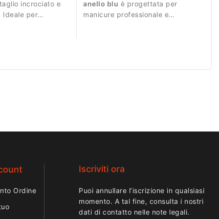
taglio incrociato e
anello blu
è progettata per
 Ideale per
manicure professionale e
ficiente del
lavorazioni precise.
Iscriviti ora
ccount
nto Ordine
Puoi annullare l’iscrizione in qualsiasi
momento. A tal fine, consulta i nostri
tuo
dati di contatto nelle note legali.