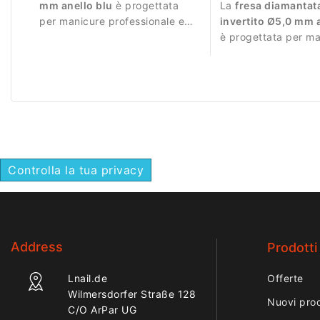
mm anello blu
è progettata
La
fresa diamantat
per manicure professionale e
invertito Ø5,0 mm 
lavorazioni precise.
è progettata per m
professionale e lavo
molto intense.
Controlla la tua privacy
Address
Prodotti
Lnail.de
Offerte
Wilmersdorfer Straße 128
Nuovi prod
C/O ArPar UG