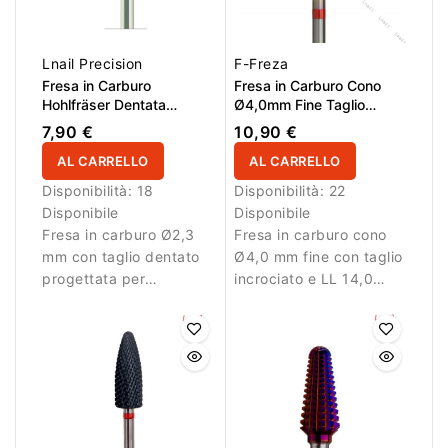
Lnail Precision
F-Freza
Fresa in Carburo
Fresa in Carburo Cono
Hohlfräser Dentata
Ø4,0mm Fine Taglio
Ø2,3mm
Incrociato LL 14,0mm
7,90 €
10,90 €
AL CARRELLO
AL CARRELLO
Disponibilità:
18
Disponibilità:
22
Disponibile
Disponibile
Fresa in carburo Ø2,3
Fresa in carburo cono
mm con taglio dentato
Ø4,0 mm fine con taglio
progettata per
incrociato e LL 14,0
rimuovere decorazioni e
mm. Ideale per lavori di
materiale con
dettaglio.
precisione.