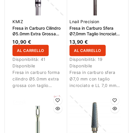
KMIZ
Lnail Precision
Fresa in Carburo Cilindro
Fresa in Carburo Sfera
Ø5.0mm Extra Grossa
Ø7,0mm Taglio Incrociato
Taglio Incrociato LL
LL 7,0mm
10,90 €
13,90 €
13.0mm
AL CARRELLO
AL CARRELLO
Disponibilità:
41
Disponibilità:
19
Disponibile
Disponibile
Fresa in carburo forma
Fresa in carburo sfera
cilindro Ø5.0mm extra
Ø7,0 mm con taglio
grossa con taglio
incrociato e LL 7,0 mm.
incrociato e LL 13.0mm.
Ideale per lavori di
Ideale per rimozione
precisione.
rapida del materiale
artificiale.