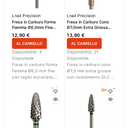
Lnail Precision
Lnail Precision
Fresa in Carburo Forma
Fresa in Carburo Cono
Fiamma Ø6,0mm Fine
Ø7,0mm Extra Grossa
Taglio Incrociato DLC LL
DLC Taglio Longitudinale
12,90 €
13,90 €
16,0mm L/R
LL 15,0mm
AL CARRELLO
AL CARRELLO
Disponibilità:
4
Disponibilità:
21
Disponibile
Disponibile
Fresa in carburo forma
Fresa in carburo cono
fiamma Ø6,0 mm fine
Ø7,0 mm extra grossa
con taglio incrociato,
con rivestimento DLC e
rivestimento DLC, AL
taglio longitudinale.
16,0 mm e L/R. Ideale
Ideale per rimozione
per lavori di precisione
rapida del materiale.
e rifinitura.