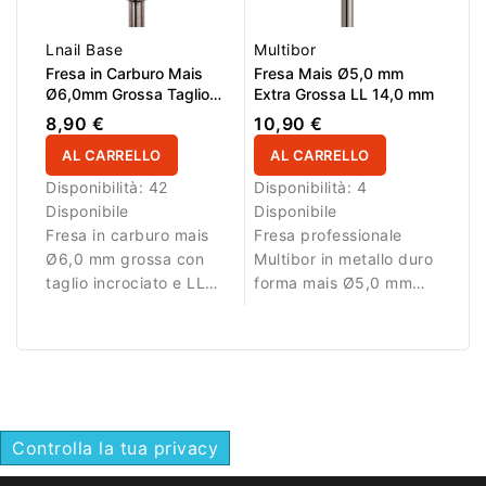
Lnail Base
Multibor
Fresa in Carburo Mais
Fresa Mais Ø5,0 mm
Ø6,0mm Grossa Taglio
Extra Grossa LL 14,0 mm
Incrociato LL 14,5mm
8,90 €
10,90 €
AL CARRELLO
AL CARRELLO
Disponibilità:
42
Disponibilità:
4
Disponibile
Disponibile
Fresa in carburo mais
Fresa professionale
Ø6,0 mm grossa con
Multibor in metallo duro
taglio incrociato e LL
forma mais Ø5,0 mm
14,5 mm. Ideale per
con taglio incrociato
rimozione efficace del
extra grosso e LL 14,0
materiale.
mm per rimozione
rapida.
Controlla la tua privacy