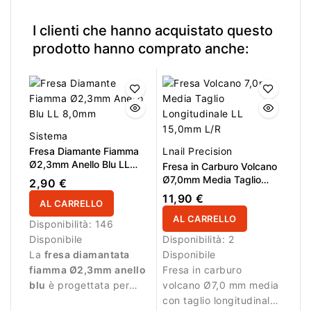
precisione.
rimozione controllata
del materiale.
I clienti che hanno acquistato questo
prodotto hanno comprato anche:
Sistema
Fresa Diamante Fiamma
Lnail Precision
Ø2,3mm Anello Blu LL
Fresa in Carburo Volcano
8,0mm
Ø7,0mm Media Taglio
2,90 €
Longitudinale LL 15,0mm
11,90 €
AL CARRELLO
L/R
AL CARRELLO
Disponibilità:
146
Disponibile
Disponibilità:
2
La
fresa diamantata
Disponibile
fiamma Ø2,3mm anello
Fresa in carburo
blu
è progettata per
volcano Ø7,0 mm media
lavorazioni precise
con taglio longitudinale