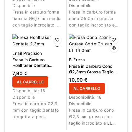
Disponibile
Disponibile
Fresa in carburo forma
Fresa in carburo forma
fiamma Ø6,0 mm media
cono Ø5.0mm grossa
con taglio incrociato, AL
con taglio incrociato e
16,0 mm e L/R. Ideale
LL 14.0mm. Ideale per
per rifinitura e riduzione
rimuovere gel, acrilico e
controllata del
polygel in modo
materiale.
efficiente.
Lnail Precision
Fresa in Carburo
F-Freza
Hohlfräser Dentata
Fresa in Carburo Cono
Ø2,3mm
Ø2,3mm Grossa Taglio
7,90 €
Incrociato LL 14,0mm
10,90 €
AL CARRELLO
AL CARRELLO
Disponibilità:
18
Disponibile
Disponibilità:
18
Fresa in carburo Ø2,3
Disponibile
mm con taglio dentato
Fresa in carburo cono
progettata per
Ø2,3 mm grossa con
rimuovere decorazioni e
taglio incrociato e LL
materiale con
14,0 mm. Ideale per