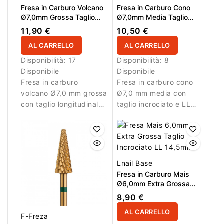
Fresa in Carburo Volcano
Fresa in Carburo Cono
Ø7,0mm Grossa Taglio
Ø7,0mm Media Taglio
Longitudinale LL 15,0mm
Incrociato LL 15,0mm L/R
11,90 €
10,50 €
AL CARRELLO
AL CARRELLO
Disponibilità:
17
Disponibilità:
8
Disponibile
Disponibile
Fresa in carburo
Fresa in carburo cono
volcano Ø7,0 mm grossa
Ø7,0 mm media con
con taglio longitudinale
taglio incrociato e LL
e LL 15,0 mm. Ideale
15,0 mm. Ideale per
per rimozione rapida del
lavorazioni controllate.
materiale.
Lnail Base
Fresa in Carburo Mais
Ø6,0mm Extra Grossa
Taglio Incrociato LL
8,90 €
14,5mm
AL CARRELLO
F-Freza