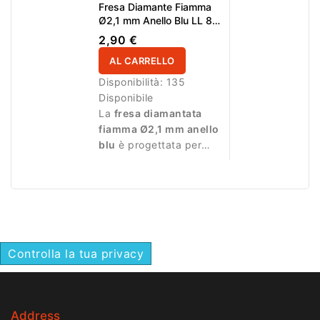
Fresa Diamante Fiamma
Ø2,1 mm Anello Blu LL 8,0
mm
2,90 €
AL CARRELLO
Disponibilità:
135
Disponibile
La
fresa diamantata
fiamma Ø2,1 mm anello
blu
è progettata per
manicure professionale
e lavorazioni precise.
Controlla la tua privacy
Address