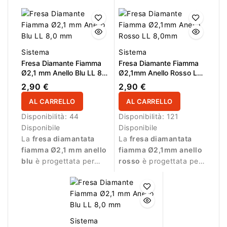
durante la manicure.
e LL 15,0 mm. Ideale
per lavorazioni
controllate.
Sistema
Sistema
Fresa Diamante Fiamma
Fresa Diamante Fiamma
Ø2,1 mm Anello Blu LL 8,0
Ø2,1mm Anello Rosso LL
mm
8,0mm
2,90 €
2,90 €
AL CARRELLO
AL CARRELLO
Disponibilità:
44
Disponibilità:
121
Disponibile
Disponibile
La
fresa diamantata
La
fresa diamantata
fiamma Ø2,1 mm anello
fiamma Ø2,1mm anello
blu
è progettata per
rosso
è progettata per
manicure professionale
lavorazioni delicate
e lavorazioni precise.
durante la manicure.
Sistema