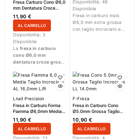
Disponibilità:
48
Fresa Carburo Cono Ø6,0
mm Dentatura Croce
Disponibile
Grossa per Mancini LL
Fresa in carburo mais
11,90 €
14,5 mm
Ø6,0 mm extra grossa
AL CARRELLO
con taglio incrociato e
Disponibilità:
3
LL 14,5 mm. Ideale per
Disponibile
rimozione veloce del
La
fresa in carburo
materiale.
cono Ø6,0 mm
dentatura croce grossa
LL 14,5 mm
è
progettata
esclusivamente per
mancini
. È indicata per
la rimozione rapida e
Lnail Precision
F-Freza
controllata di gel,
Fresa in Carburo Forma
Fresa in Carburo Cono
acrilico, polygel e
Fiamma Ø6,0mm Media
Ø5.0mm Grossa Taglio
semipermanente.
Taglio Incrociato LL
Incrociato LL 14.0mm
11,90 €
10,90 €
16,0mm L/R
AL CARRELLO
AL CARRELLO
Disponibilità:
13
Disponibilità:
4