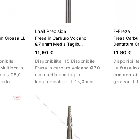
Lnail Precision
F-Freza
mm Grossa LL
Fresa in Carburo Volcano
Fresa Carb
Ø7,0mm Media Taglio
Dentatura C
Longitudinale LL 15,0mm
14,5 mm
11,90 €
11,90 €
onibile
Disponibilità:
15 Disponibile
Disponibilit
Multibor in
Fresa in carburo volcano Ø7,0
La
fresa in
 mais Ø5,0
mm media con taglio
mm dentatu
ciato
longitudinale e LL 15,0 mm.
grossa LL 
m per
Ideale per lavorazioni
progettata 
one.
controllate su superfici più
aggressiva 
ampie.
acrilico, po
semiperman
extra gross
massima cap
alta efficie