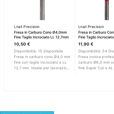
Lnail Precision
Lnail Precision
Fresa in Carburo Cono Ø4,0mm
Fresa in Carburo Co
Fine Taglio Incrociato LL 12,7mm
Fine Taglio Incrociat
LL 14,6mm
10,50 €
11,90 €
Disponibilità:
15 Disponibile
Disponibilità:
54 Dis
Fresa in carburo cono Ø4,0 mm
Fresa conica profes
fine con taglio incrociato e LL
carburo Ø6,0 mm co
12,7 mm. Ideale per lavorazioni
fine Super Cut e AL
di precisione.
Ideale per rifinitura
lavori di dettaglio s
acrilico.