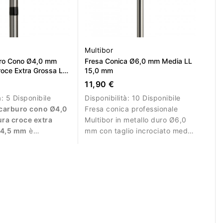
Multibor
uro Cono Ø4,0 mm
Fresa Conica Ø6,0 mm Media LL
roce Extra Grossa LL
15,0 mm
11,90 €
à:
5 Disponibile
Disponibilità:
10 Disponibile
 carburo cono Ø4,0
Fresa conica professionale
ra croce extra
Multibor in metallo duro Ø6,0
14,5 mm
è
mm con taglio incrociato medio
per la rimozione
e LL 15,0 mm per rimozione e
e rapida di gel,
correzione.
lygel e
ente. La dentatura
a garantisce
acità di taglio e
nza professionale.