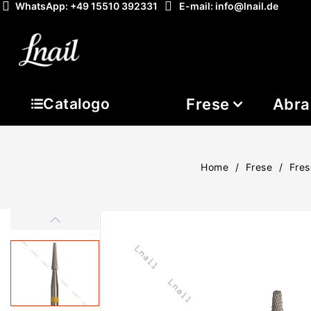
WhatsApp: +49 15510 392331
E-mail: info@lnail.de
Frese
Abra
Catalogo
Home
Frese
Fres
-20%