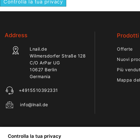
Controlla la tua privacy
Address
Prodotti
Lnail.de
Offerte
Wilmersdorfer Straße 128
Nuovi prod
C/O ArPar UG
10627 Berlin
Più vendut
Germania
Mappa del
+4915510392331
info@lnail.de
Controlla la tua privacy