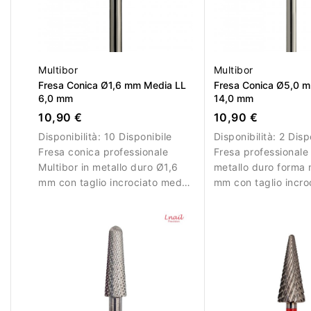
Multibor
Multibor
Fresa Conica Ø1,6 mm Media LL
Fresa Conica Ø5,0 
6,0 mm
14,0 mm
10,90 €
10,90 €
Disponibilità:
10 Disponibile
Disponibilità:
2 Disp
Fresa conica professionale
Fresa professionale 
Multibor in metallo duro Ø1,6
metallo duro forma
mm con taglio incrociato medio
mm con taglio incro
e LL 6,0 mm per correzione e
grosso e LL 14,0 m
rifinitura precise.
rimozione e correzi