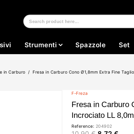
sivi
Strumenti
Spazzole
Set
e in Carburo
Fresa in Carburo Cono Ø1,8mm Extra Fine Tagli
F-Freza
Fresa in Carburo 
Incrociato LL 8,0
Reference:
204902
10,90 €
8,72 €