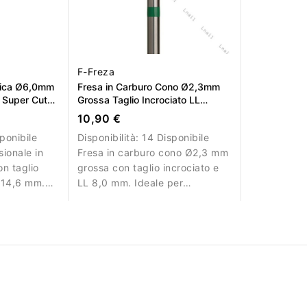
F-Freza
nica Ø6,0mm
Fresa in Carburo Cono Ø2,3mm
o Super Cut
Grossa Taglio Incrociato LL
8,0mm
10,90 €
ponibile
Disponibilità:
14 Disponibile
sionale in
Fresa in carburo cono Ø2,3 mm
n taglio
grossa con taglio incrociato e
 14,6 mm.
LL 8,0 mm. Ideale per
 precisa e
rimozione controllata del
u gel e
materiale.