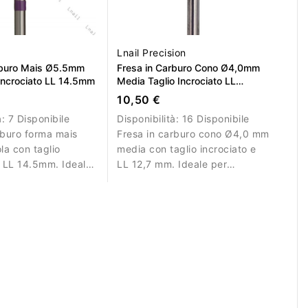
Lnail Precision
rburo Mais Ø5.5mm
Fresa in Carburo Cono Ø4,0mm
 Incrociato LL 14.5mm
Media Taglio Incrociato LL
12,7mm
10,50 €
à:
7 Disponibile
Disponibilità:
16 Disponibile
rburo forma mais
Fresa in carburo cono Ø4,0 mm
a con taglio
media con taglio incrociato e
e LL 14.5mm. Ideale
LL 12,7 mm. Ideale per
e rapida di acrilico
lavorazioni controllate su gel e
acrilico.