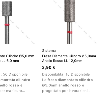
Sistema
nte Cilindro Ø5,0 mm
Fresa Diamante Cilindro Ø5,0mm
o LL 6,0 mm
Anello Rosso LL 12,0mm
2,90 €
à:
56 Disponibile
Disponibilità:
10 Disponibile
amantata cilindro
La
fresa diamantata cilindro
ello rosso
è
Ø5,0mm anello rosso
è
per manicure
progettata per lavorazioni
le e lavorazioni
delicate durante manicure e
pedicure.