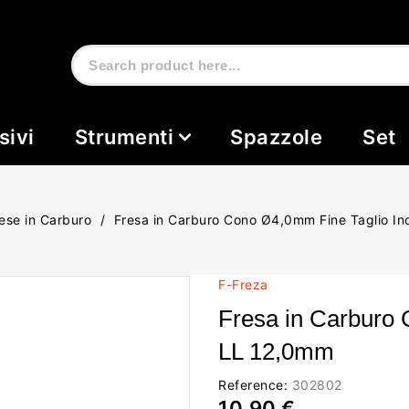
sivi
Strumenti
Spazzole
Set
ese in Carburo
Fresa in Carburo Cono Ø4,0mm Fine Taglio In
F-Freza
Fresa in Carburo 
LL 12,0mm
Reference:
302802
10,90 €