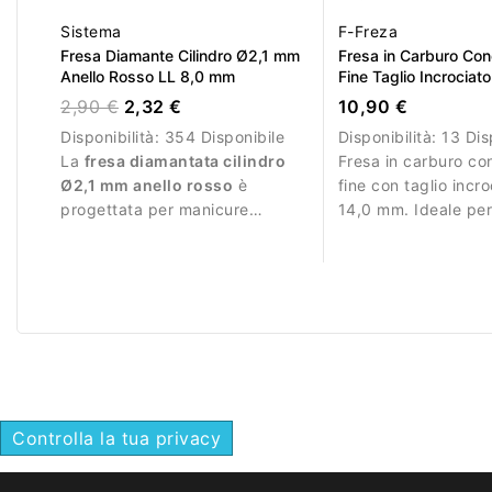
Sistema
F-Freza
Fresa Diamante Cilindro Ø2,1 mm
Fresa in Carburo C
Anello Rosso LL 8,0 mm
Fine Taglio Incrocia
2,90 €
2,32 €
10,90 €
Disponibilità:
354 Disponibile
Disponibilità:
13 Dis
La
fresa diamantata cilindro
Fresa in carburo c
Ø2,1 mm anello rosso
è
fine con taglio incr
progettata per manicure
14,0 mm. Ideale per 
professionale e lavorazioni
rifinitura.
delicate.
Controlla la tua privacy