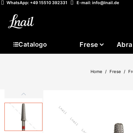
WhatsApp: +49 15510 392331
E-mail: info@lnail.de
Frese
Abra
Catalogo
Home
Frese
Fr