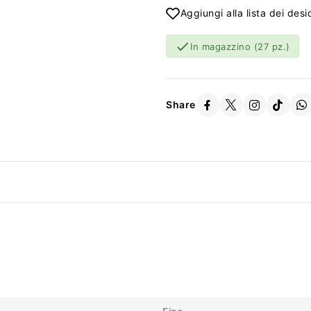
Aggiungi alla lista dei desi

In magazzino
(27 pz.)
Share