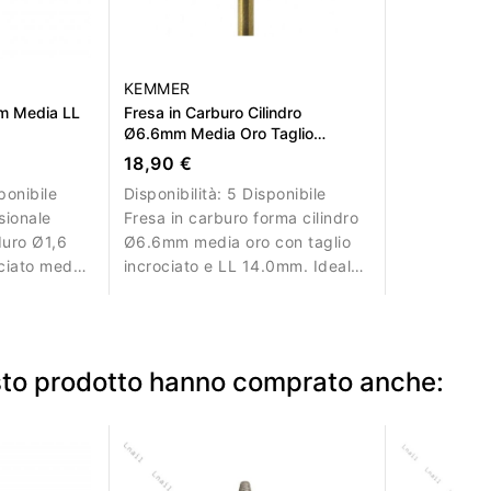
KEMMER
m Media LL
Fresa in Carburo Cilindro
Ø6.6mm Media Oro Taglio
Incrociato LL 14.0mm
18,90 €
ponibile
Disponibilità:
5 Disponibile
sionale
Fresa in carburo forma cilindro
duro Ø1,6
Ø6.6mm media oro con taglio
ciato medio
incrociato e LL 14.0mm. Ideale
rrezione e
per rimozione controllata del
materiale.
esto prodotto hanno comprato anche: