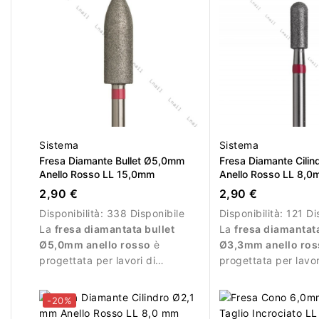
Sistema
Sistema
Fresa Diamante Bullet Ø5,0mm
Fresa Diamante Cili
Anello Rosso LL 15,0mm
Anello Rosso LL 8,
2,90 €
2,90 €
Disponibilità:
338 Disponibile
Disponibilità:
121 Di
La
fresa diamantata bullet
La
fresa diamantata
Ø5,0mm anello rosso
è
Ø3,3mm anello ros
progettata per lavori di
progettata per lavo
precisione durante la manicure
delicate sulla superf
professionale.
dell’unghia.
-20%