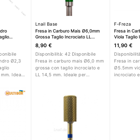
Lnail Base
F-Freza
ndro
Fresa in Carburo Mais Ø6,0mm
Fresa in Ca
aglio
Grossa Taglio Incrociato LL
Viola Taglio
m
14,5mm
8,90 €
11,90 €
ponibile
Disponibilità:
42 Disponibile
Disponibilit
indro Ø2,3
Fresa in carburo mais Ø6,0 mm
Fresa in ca
aglio
grossa con taglio incrociato e
Ø5.5mm viol
0 mm. Ideale
LL 14,5 mm. Ideale per
incrociato 
io.
rimozione efficace del
per rimozion
materiale.
e gel duro.