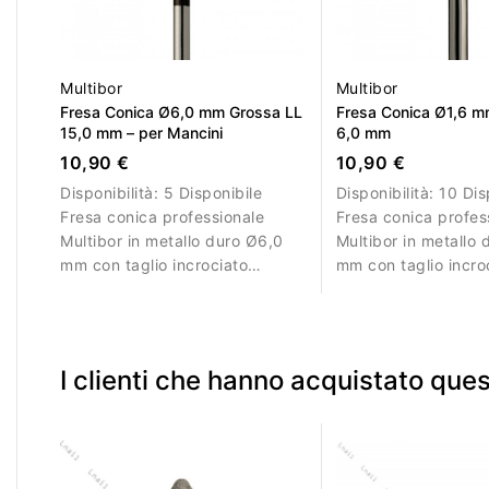
Multibor
Multibor
Fresa Conica Ø6,0 mm Grossa LL
Fresa Conica Ø1,6 m
15,0 mm – per Mancini
6,0 mm
10,90 €
10,90 €
Disponibilità:
5 Disponibile
Disponibilità:
10 Dis
Fresa conica professionale
Fresa conica profes
Multibor in metallo duro Ø6,0
Multibor in metallo 
mm con taglio incrociato
mm con taglio incro
grosso e LL 15,0 mm,
e LL 6,0 mm per co
esclusivamente per mancini.
rifinitura precise.
I clienti che hanno acquistato qu