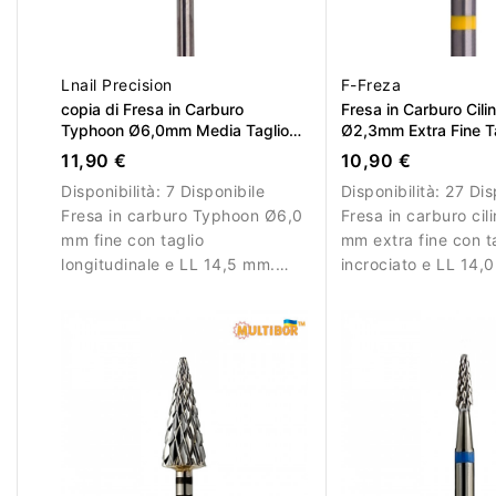
Lnail Precision
F-Freza
copia di Fresa in Carburo
Fresa in Carburo Cili
Typhoon Ø6,0mm Media Taglio
Ø2,3mm Extra Fine T
Longitudinale LL 14,5mm
Incrociato LL 14,0m
11,90 €
10,90 €
Disponibilità:
7 Disponibile
Disponibilità:
27 Dis
Fresa in carburo Typhoon Ø6,0
Fresa in carburo cil
mm fine con taglio
mm extra fine con t
longitudinale e LL 14,5 mm.
incrociato e LL 14,
Ideale per lavori di precisione.
per lavori di dettagl