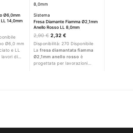
ono Ø6,0mm
Sistema
to LL 14,0mm
Fresa Diamante Fiamma Ø2,1mm
Anello Rosso LL 8,0mm
2,90 €
2,32 €
ponibile
ono Ø6,0 mm
Disponibilità:
270 Disponibile
ociato e LL
La
fresa diamantata fiamma
lavori di
Ø2,1mm anello rosso
è
progettata per lavorazioni
precise e delicate durante la
manicure.