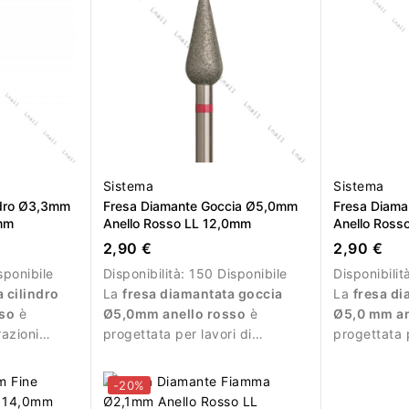
Sistema
Sistema
ndro Ø3,3mm
Fresa Diamante Goccia Ø5,0mm
Fresa Diama
0mm
Anello Rosso LL 12,0mm
Anello Ross
2,90 €
2,90 €
sponibile
Disponibilità:
150 Disponibile
Disponibilit
 cilindro
La
fresa diamantata goccia
La
fresa di
so
è
Ø5,0mm anello rosso
è
Ø5,0 mm an
razioni
progettata per lavori di
progettata 
icie
precisione durante la manicure
professiona
professionale.
delicate.
-20%